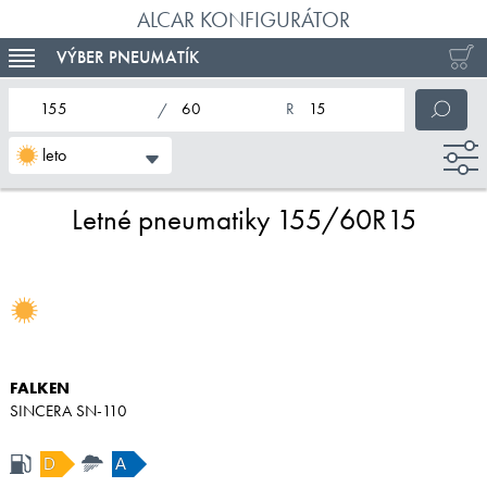
ALCAR KONFIGURÁTOR
VÝBER PNEUMATÍK
TOGGLE NAVIGATION
nominálna šírka pneumatiky
profil pneumatiky
nominálny priemer pneumatiky
leto
Letné pneumatiky 155/60R15
FALKEN
SINCERA SN-110
D
A