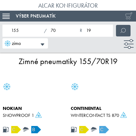
ALCAR KONFIGURÁTOR
VÝBER PNEUMATÍK
TOGGLE NAVIGATION
nominálna šírka pneumatiky
profil pneumatiky
nominálny priemer pneumatiky
zima
Zimné pneumatiky 155/70R19
NOKIAN
CONTINENTAL
SNOWPROOF 1
WINTERCONTACT TS 870
C
B
C
C