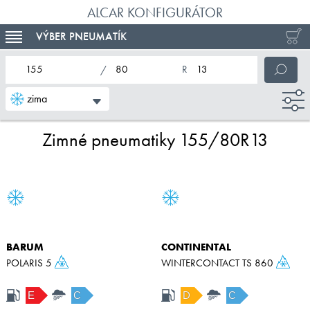
ALCAR KONFIGURÁTOR
VÝBER PNEUMATÍK
TOGGLE NAVIGATION
nominálna šírka pneumatiky
profil pneumatiky
nominálny priemer pneumatiky
zima
Zimné pneumatiky 155/80R13
BARUM
CONTINENTAL
POLARIS 5
WINTERCONTACT TS 860
E
C
D
C