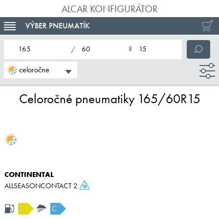
ALCAR KONFIGURÁTOR
VÝBER PNEUMATÍK
TOGGLE NAVIGATION
nominálna šírka pneumatiky
profil pneumatiky
nominálny priemer pneumatiky
celoročne
Celoročné pneumatiky 165/60R15
CONTINENTAL
ALLSEASONCONTACT 2
C
C