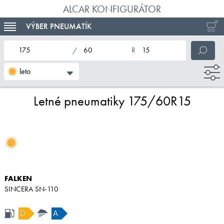
ALCAR KONFIGURÁTOR
VÝBER PNEUMATÍK
TOGGLE NAVIGATION
nominálna šírka pneumatiky
profil pneumatiky
nominálny priemer pneumatiky
leto
Letné pneumatiky 175/60R15
FALKEN
SINCERA SN-110
D
A