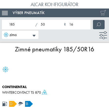
ALCAR KONFIGURÁTOR
VÝBER PNEUMATÍK
TOGGLE NAVIGATION
nominálna šírka pneumatiky
profil pneumatiky
nominálny priemer pneumatiky
zima
Zimné pneumatiky 185/50R16
CONTINENTAL
WINTERCONTACT TS 870
D
B