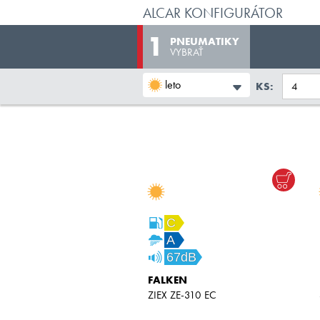
ALCAR KONFIGURÁTOR
PNEUMATIKY
VYBRAŤ
leto
KS:
C
A
67dB
FALKEN
ZIEX ZE-310 EC