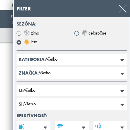
+421 32 39 89 100
FILTER
SEZÓNA:
zima
celoročne
leto
Všetko
KATEGÓRIA:
Všetko
ZNAČKA:
Všetko
LI:
Všetko
SI:
EFEKTÍVNOSŤ: