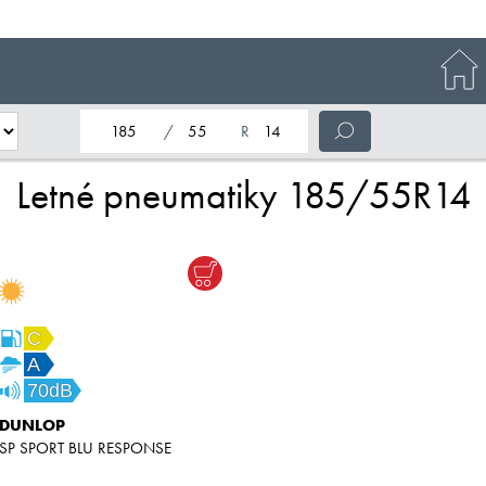
nominálna šírka pneumatiky
profil pneumatiky
nominálny priemer pneumatiky
Letné pneumatiky 185/55R14
C
A
70dB
DUNLOP
SP SPORT BLU RESPONSE