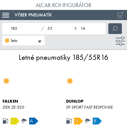
ALCAR KONFIGURÁTOR
VÝBER PNEUMATÍK
TOGGLE NAVIGATION
nominálna šírka pneumatiky
profil pneumatiky
nominálny priemer pneumatiky
leto
Letné pneumatiky 185/55R16
FALKEN
DUNLOP
ZIEX ZE-320
SP SPORT FAST RESPONSE
C
A
D
B