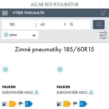
ALCAR KONFIGURÁTOR
VÝBER PNEUMATÍK
TOGGLE NAVIGATION
nominálna šírka pneumatiky
profil pneumatiky
nominálny priemer pneumatiky
zima
Zimné pneumatiky 185/60R15
FALKEN
FALKEN
EUROWINTER HS02
EUROWINTER HS02
D
B
D
B