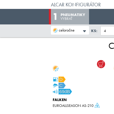
ALCAR KONFIGURÁTOR
PNEUMATIKY
VYBRAŤ
celoročne
KS:
C
D
C
69dB
FALKEN
EUROALLSEASON AS-210