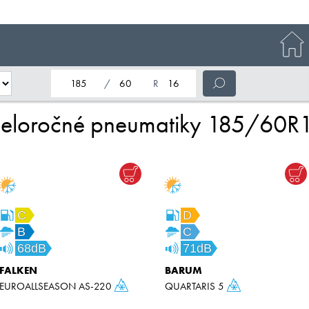
nominálna šírka pneumatiky
profil pneumatiky
nominálny priemer pneumatiky
eloročné pneumatiky 185/60R
C
D
B
C
68dB
71dB
FALKEN
BARUM
EUROALLSEASON AS-220
QUARTARIS 5