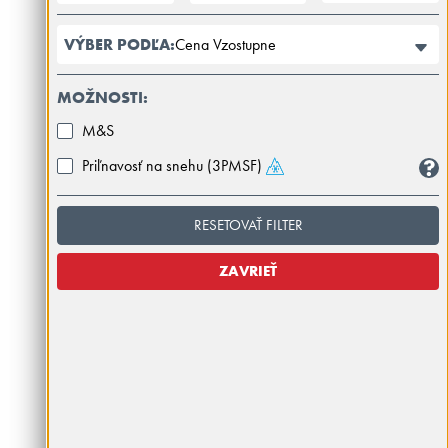
Cena Vzostupne
VÝBER PODĽA:
MOŽNOSTI:
M&S
Priľnavosť na snehu (3PMSF)
RESETOVAŤ FILTER
ZAVRIEŤ