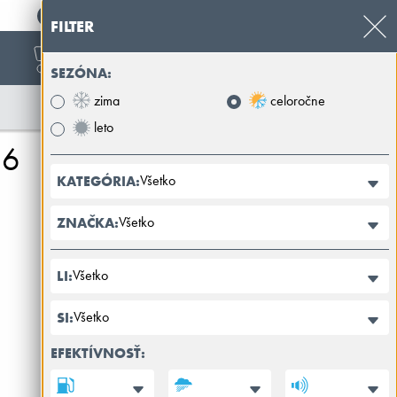
+421 32 39 89 100
FILTER
SEZÓNA:
zima
celoročne
leto
16
Všetko
KATEGÓRIA:
Všetko
ZNAČKA:
Všetko
LI:
Všetko
SI:
EFEKTÍVNOSŤ: