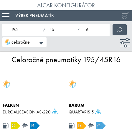
ALCAR KONFIGURÁTOR
VÝBER PNEUMATÍK
TOGGLE NAVIGATION
nominálna šírka pneumatiky
profil pneumatiky
nominálny priemer pneumatiky
celoročne
Celoročné pneumatiky 195/45R16
FALKEN
BARUM
EUROALLSEASON AS-220
QUARTARIS 5
C
B
D
C