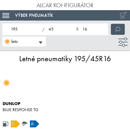
ALCAR KONFIGURÁTOR
VÝBER PNEUMATÍK
TOGGLE NAVIGATION
nominálna šírka pneumatiky
profil pneumatiky
nominálny priemer pneumatiky
leto
Letné pneumatiky 195/45R16
DUNLOP
BLUE RESPONSE TG
D
A