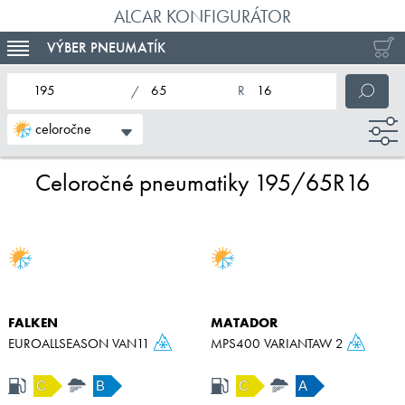
ALCAR KONFIGURÁTOR
VÝBER PNEUMATÍK
TOGGLE NAVIGATION
nominálna šírka pneumatiky
profil pneumatiky
nominálny priemer pneumatiky
celoročne
Celoročné pneumatiky 195/65R16
FALKEN
MATADOR
EUROALLSEASON VAN11
MPS400 VARIANTAW 2
C
B
C
A