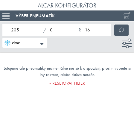
ALCAR KONFIGURÁTOR
VÝBER PNEUMATÍK
TOGGLE NAVIGATION
nominálna šírka pneumatiky
profil pneumatiky
nominálny priemer pneumatiky
zima
Ľutujeme ale pneumatiky momentálne nie sú k dispozícií, prosím vyberte si
iný rozmer, alebo skúste neskôr.
RESETOVAŤ FILTER