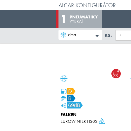
ALCAR KONFIGURÁTOR
PNEUMATIKY
VYBRAŤ
zima
KS:
D
B
69dB
FALKEN
EUROWINTER HS02