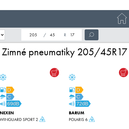
nominálna šírka pneumatiky
profil pneumatiky
nominálny priemer pneumatiky
Zimné pneumatiky 205/45R17
D
D
C
C
69dB
72dB
NEXEN
BARUM
WINGUARD SPORT 2
POLARIS 6