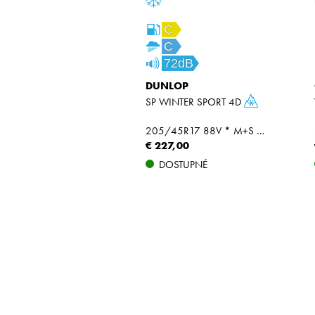
C
C
72dB
DUNLOP
SP WINTER SPORT 4D
205/45R17 88V * M+S MFS ROF XL
€ 227,00
DOSTUPNÉ