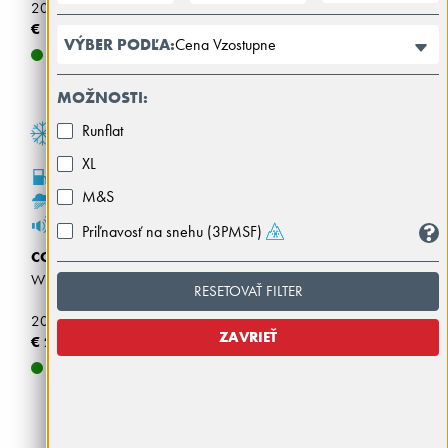
205/45R17 88V FSL M+S SBL XL
€ 153,00
Cena Vzostupne
VÝBER PODĽA:
DOSTUPNÉ
MOŽNOSTI:
Runflat
XL
C
M&S
B
71dB
Priľnavosť na snehu (3PMSF)
CONTINENTAL
WINTERCONTACT TS 870 P
RESETOVAŤ FILTER
205/45R17 88V FR M+S XL
ZAVRIEŤ
€ 208,00
DOSTUPNÉ