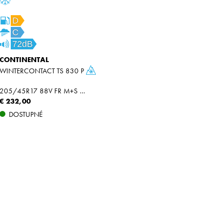
D
C
72dB
CONTINENTAL
WINTERCONTACT TS 830 P
205/45R17 88V FR M+S SSR XL
€ 232,00
DOSTUPNÉ