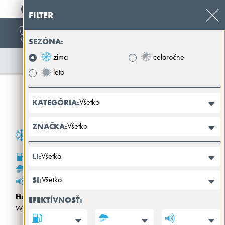
+421 32 39 89 100
FILTER
SEZÓNA:
zima
celoročne
leto
Všetko
KATEGÓRIA:
Všetko
ZNAČKA:
Všetko
LI:
C
B
Všetko
SI:
72dB
HANKOOK
EFEKTÍVNOSŤ:
WINTER I*CEPT RS3 W462