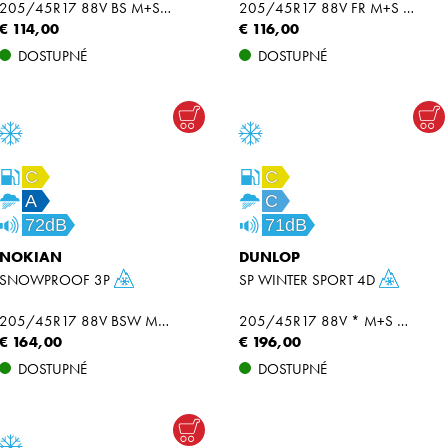
205/45R17 88V BS M+S RPB XL
205/45R17 88V FR M+S XL
€ 114,00
€ 116,00
DOSTUPNÉ
DOSTUPNÉ
C
C
A
C
72dB
71dB
NOKIAN
DUNLOP
SNOWPROOF 3P
SP WINTER SPORT 4D
205/45R17 88V BSW M+S MFS XL
205/45R17 88V * M+S MFS XL
€ 164,00
€ 196,00
DOSTUPNÉ
DOSTUPNÉ