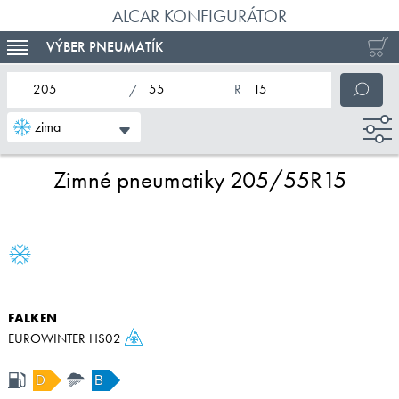
ALCAR KONFIGURÁTOR
VÝBER PNEUMATÍK
TOGGLE NAVIGATION
nominálna šírka pneumatiky
profil pneumatiky
nominálny priemer pneumatiky
zima
Zimné pneumatiky 205/55R15
FALKEN
EUROWINTER HS02
D
B