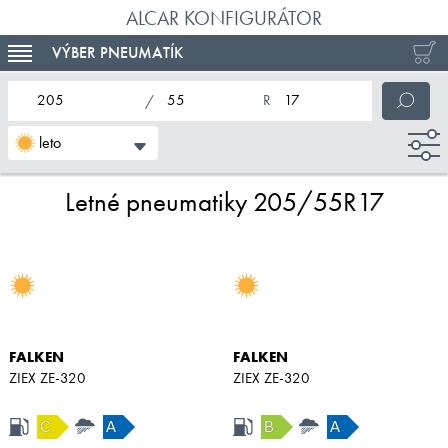
ALCAR KONFIGURÁTOR
VÝBER PNEUMATÍK
TOGGLE NAVIGATION
nominálna šírka pneumatiky
profil pneumatiky
nominálny priemer pneumatiky
leto
Letné pneumatiky 205/55R17
FALKEN
FALKEN
ZIEX ZE-320
ZIEX ZE-320
C
A
B
A