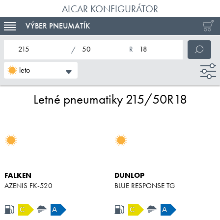
ALCAR KONFIGURÁTOR
VÝBER PNEUMATÍK
TOGGLE NAVIGATION
nominálna šírka pneumatiky
profil pneumatiky
nominálny priemer pneumatiky
leto
Letné pneumatiky 215/50R18
FALKEN
DUNLOP
AZENIS FK-520
BLUE RESPONSE TG
C
A
C
A