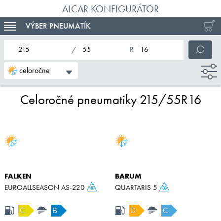
ALCAR KONFIGURÁTOR
VÝBER PNEUMATÍK
TOGGLE NAVIGATION
nominálna šírka pneumatiky
profil pneumatiky
nominálny priemer pneumatiky
celoročne
Celoročné pneumatiky 215/55R16
FALKEN
BARUM
EUROALLSEASON AS-220
QUARTARIS 5
C
B
D
C