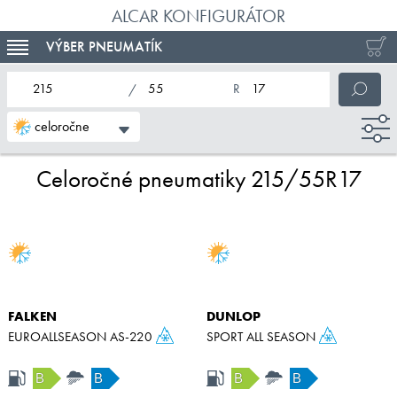
ALCAR KONFIGURÁTOR
VÝBER PNEUMATÍK
TOGGLE NAVIGATION
nominálna šírka pneumatiky
profil pneumatiky
nominálny priemer pneumatiky
celoročne
Celoročné pneumatiky 215/55R17
FALKEN
DUNLOP
EUROALLSEASON AS-220
SPORT ALL SEASON
B
B
B
B