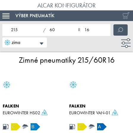
ALCAR KONFIGURÁTOR
VÝBER PNEUMATÍK
TOGGLE NAVIGATION
nominálna šírka pneumatiky
profil pneumatiky
nominálny priemer pneumatiky
zima
Zimné pneumatiky 215/60R16
FALKEN
FALKEN
EUROWINTER HS02
EUROWINTER VAN-01
C
B
C
A