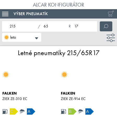
ALCAR KONFIGURÁTOR
VÝBER PNEUMATÍK
TOGGLE NAVIGATION
nominálna šírka pneumatiky
profil pneumatiky
nominálny priemer pneumatiky
leto
Letné pneumatiky 215/65R17
FALKEN
FALKEN
ZIEX ZE-310 EC
ZIEX ZE-914 EC
C
A
B
A