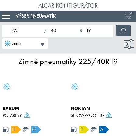
ALCAR KONFIGURÁTOR
VÝBER PNEUMATÍK
TOGGLE NAVIGATION
nominálna šírka pneumatiky
profil pneumatiky
nominálny priemer pneumatiky
zima
Zimné pneumatiky 225/40R19
BARUM
NOKIAN
POLARIS 6
SNOWPROOF 3P
D
C
C
A