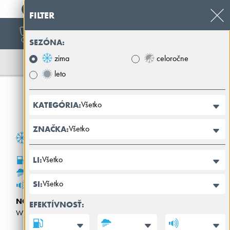
+421 32 39 89 100
FILTER
SEZÓNA:
zima
celoročne
leto
Všetko
KATEGÓRIA:
Všetko
ZNAČKA:
Všetko
LI:
B
B
Všetko
SI:
70dB
NOKIAN
EFEKTÍVNOSŤ:
WR SNOWPROOF P