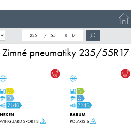
nominálna šírka pneumatiky
profil pneumatiky
nominálny priemer pneumatiky
Zimné pneumatiky 235/55R17
C
B
D
C
71dB
72dB
NEXEN
BARUM
WINGUARD SPORT 2
POLARIS 6