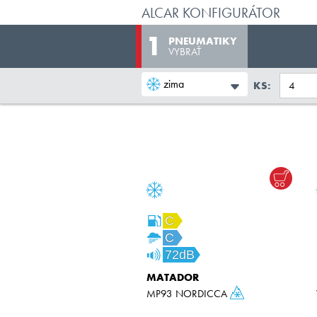
ALCAR KONFIGURÁTOR
PNEUMATIKY
VYBRAŤ
zima
KS:
C
C
72dB
MATADOR
MP93 NORDICCA