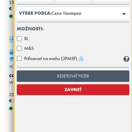
235/55R17 103V BSW M+S XL
€ 180,00
Cena Vzostupne
VÝBER PODĽA:
DOSTUPNÉ
MOŽNOSTI:
XL
M&S
C
Priľnavosť na snehu (3PMSF)
B
71dB
CONTINENTAL
RESETOVAŤ FILTER
WINTERCONTACT TS 870 P
ZAVRIEŤ
235/55R17 99H M+S
€ 221,00
DOSTUPNÉ