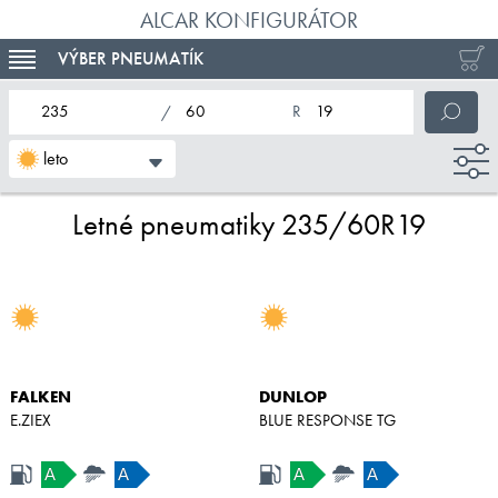
ALCAR KONFIGURÁTOR
VÝBER PNEUMATÍK
TOGGLE NAVIGATION
nominálna šírka pneumatiky
profil pneumatiky
nominálny priemer pneumatiky
leto
Letné pneumatiky 235/60R19
FALKEN
DUNLOP
E.ZIEX
BLUE RESPONSE TG
A
A
A
A