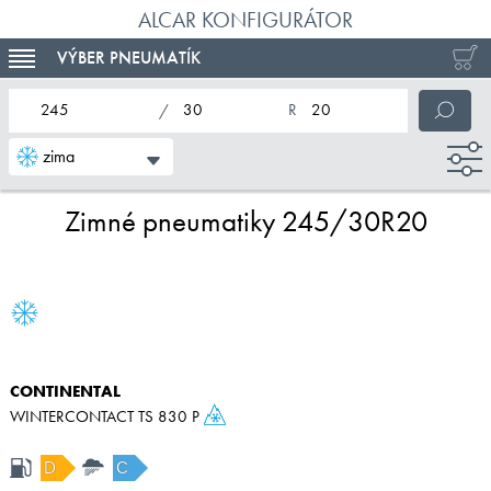
ALCAR KONFIGURÁTOR
VÝBER PNEUMATÍK
TOGGLE NAVIGATION
nominálna šírka pneumatiky
profil pneumatiky
nominálny priemer pneumatiky
zima
Zimné pneumatiky 245/30R20
CONTINENTAL
WINTERCONTACT TS 830 P
D
C