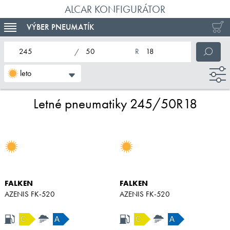
ALCAR KONFIGURÁTOR
VÝBER PNEUMATÍK
TOGGLE NAVIGATION
nominálna šírka pneumatiky
profil pneumatiky
nominálny priemer pneumatiky
leto
Letné pneumatiky 245/50R18
FALKEN
FALKEN
AZENIS FK-520
AZENIS FK-520
C
A
C
A