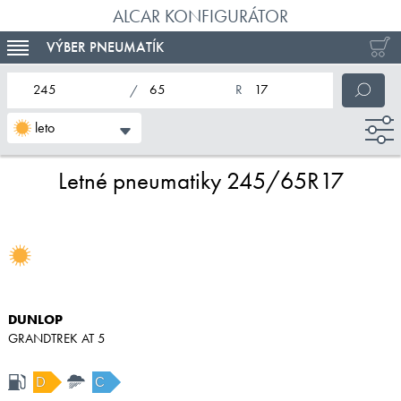
ALCAR KONFIGURÁTOR
VÝBER PNEUMATÍK
TOGGLE NAVIGATION
nominálna šírka pneumatiky
profil pneumatiky
nominálny priemer pneumatiky
leto
Letné pneumatiky 245/65R17
DUNLOP
GRANDTREK AT 5
D
C