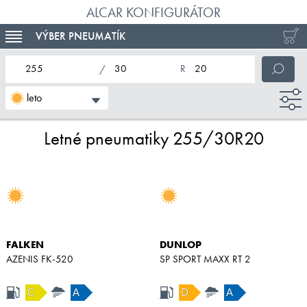
ALCAR KONFIGURÁTOR
VÝBER PNEUMATÍK
TOGGLE NAVIGATION
nominálna šírka pneumatiky
profil pneumatiky
nominálny priemer pneumatiky
leto
Letné pneumatiky 255/30R20
FALKEN
DUNLOP
AZENIS FK-520
SP SPORT MAXX RT 2
C
A
D
A