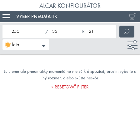
ALCAR KONFIGURÁTOR
VÝBER PNEUMATÍK
TOGGLE NAVIGATION
nominálna šírka pneumatiky
profil pneumatiky
nominálny priemer pneumatiky
leto
Ľutujeme ale pneumatiky momentálne nie sú k dispozícií, prosím vyberte si
iný rozmer, alebo skúste neskôr.
RESETOVAŤ FILTER