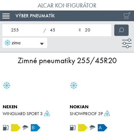
ALCAR KONFIGURÁTOR
VÝBER PNEUMATÍK
TOGGLE NAVIGATION
nominálna šírka pneumatiky
profil pneumatiky
nominálny priemer pneumatiky
zima
Zimné pneumatiky 255/45R20
NEXEN
NOKIAN
WINGUARD SPORT 3
SNOWPROOF 3P
C
B
C
A