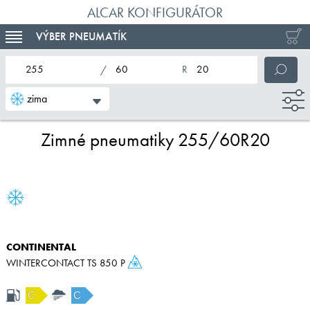
ALCAR KONFIGURÁTOR
VÝBER PNEUMATÍK
TOGGLE NAVIGATION
nominálna šírka pneumatiky
profil pneumatiky
nominálny priemer pneumatiky
zima
Zimné pneumatiky 255/60R20
CONTINENTAL
WINTERCONTACT TS 850 P
C
C