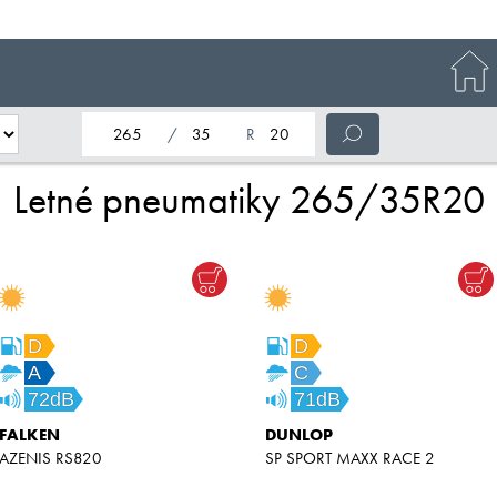
nominálna šírka pneumatiky
profil pneumatiky
nominálny priemer pneumatiky
Letné pneumatiky 265/35R20
D
D
A
C
72dB
71dB
FALKEN
DUNLOP
AZENIS RS820
SP SPORT MAXX RACE 2