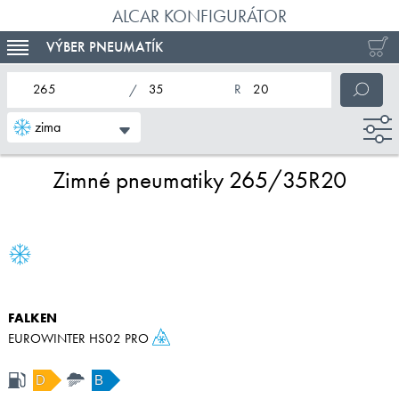
ALCAR KONFIGURÁTOR
VÝBER PNEUMATÍK
TOGGLE NAVIGATION
nominálna šírka pneumatiky
profil pneumatiky
nominálny priemer pneumatiky
zima
Zimné pneumatiky 265/35R20
FALKEN
EUROWINTER HS02 PRO
D
B