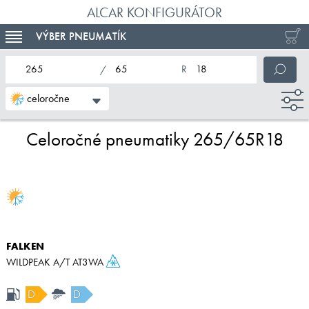
ALCAR KONFIGURÁTOR
VÝBER PNEUMATÍK
TOGGLE NAVIGATION
nominálna šírka pneumatiky
profil pneumatiky
nominálny priemer pneumatiky
celoročne
Celoročné pneumatiky 265/65R18
FALKEN
WILDPEAK A/T AT3WA
D
D