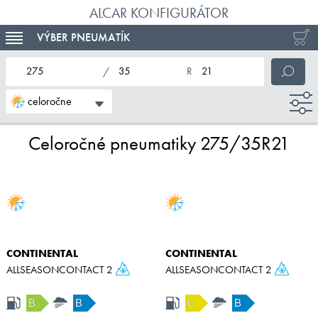
ALCAR KONFIGURÁTOR
VÝBER PNEUMATÍK
TOGGLE NAVIGATION
nominálna šírka pneumatiky
profil pneumatiky
nominálny priemer pneumatiky
celoročne
Celoročné pneumatiky 275/35R21
CONTINENTAL
CONTINENTAL
ALLSEASONCONTACT 2
ALLSEASONCONTACT 2
B
B
C
B