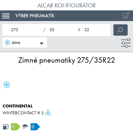
ALCAR KONFIGURÁTOR
VÝBER PNEUMATÍK
TOGGLE NAVIGATION
nominálna šírka pneumatiky
profil pneumatiky
nominálny priemer pneumatiky
zima
Zimné pneumatiky 275/35R22
CONTINENTAL
WINTERCONTACT 8 S
B
B