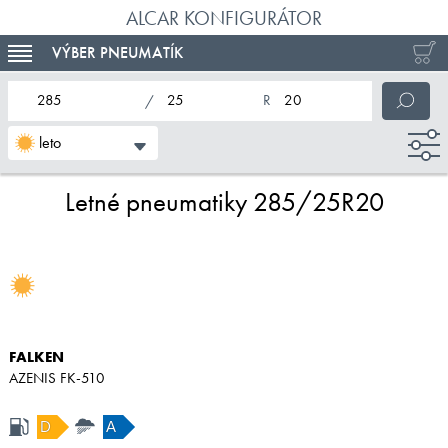
ALCAR KONFIGURÁTOR
VÝBER PNEUMATÍK
TOGGLE NAVIGATION
nominálna šírka pneumatiky
profil pneumatiky
nominálny priemer pneumatiky
leto
Letné pneumatiky 285/25R20
FALKEN
AZENIS FK-510
D
A