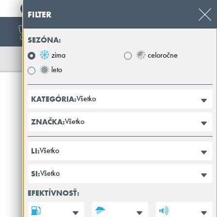
+421 32 39 89 100
FILTER
SEZÓNA:
zima
celoročne
leto
Všetko
KATEGÓRIA:
Všetko
ZNAČKA:
Všetko
LI:
Všetko
SI:
EFEKTÍVNOSŤ: