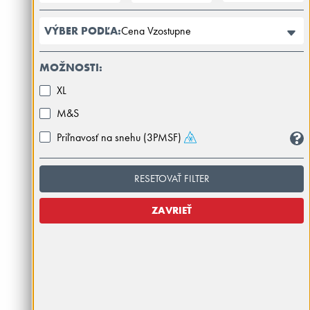
Cena Vzostupne
VÝBER PODĽA:
MOŽNOSTI:
XL
M&S
Priľnavosť na snehu (3PMSF)
RESETOVAŤ FILTER
ZAVRIEŤ