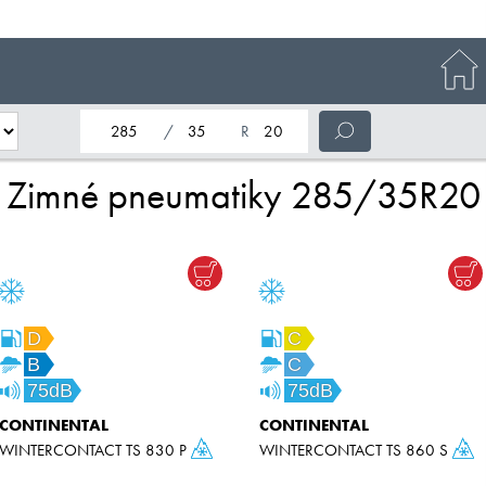
nominálna šírka pneumatiky
profil pneumatiky
nominálny priemer pneumatiky
Zimné pneumatiky 285/35R20
D
C
B
C
75dB
75dB
CONTINENTAL
CONTINENTAL
WINTERCONTACT TS 830 P
WINTERCONTACT TS 860 S