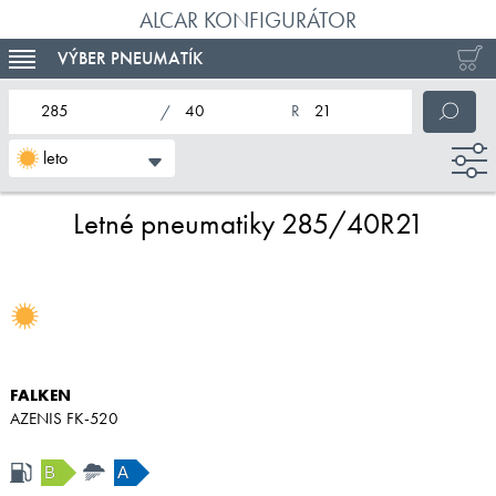
ALCAR KONFIGURÁTOR
VÝBER PNEUMATÍK
TOGGLE NAVIGATION
nominálna šírka pneumatiky
profil pneumatiky
nominálny priemer pneumatiky
leto
Letné pneumatiky 285/40R21
FALKEN
AZENIS FK-520
B
A