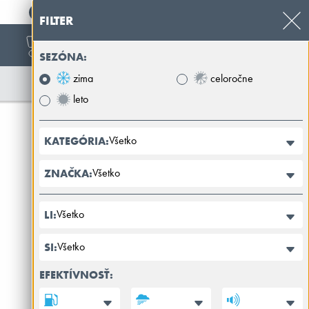
+421 32 39 89 100
FILTER
SEZÓNA:
zima
celoročne
leto
Všetko
KATEGÓRIA:
Všetko
ZNAČKA:
Všetko
LI:
Všetko
SI:
EFEKTÍVNOSŤ: