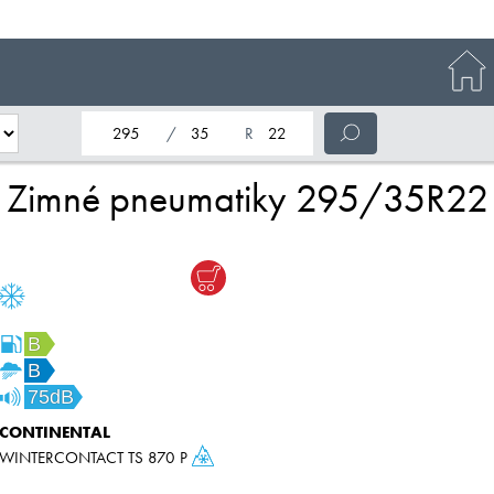
nominálna šírka pneumatiky
profil pneumatiky
nominálny priemer pneumatiky
Zimné pneumatiky 295/35R22
B
B
75dB
CONTINENTAL
WINTERCONTACT TS 870 P