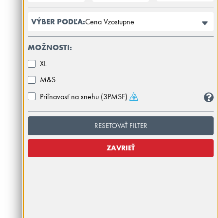
Cena Vzostupne
VÝBER PODĽA:
MOŽNOSTI:
XL
M&S
Priľnavosť na snehu (3PMSF)
RESETOVAŤ FILTER
ZAVRIEŤ