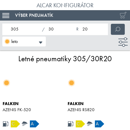
ALCAR KONFIGURÁTOR
VÝBER PNEUMATÍK
TOGGLE NAVIGATION
nominálna šírka pneumatiky
profil pneumatiky
nominálny priemer pneumatiky
leto
Letné pneumatiky 305/30R20
FALKEN
FALKEN
AZENIS FK-520
AZENIS RS820
C
A
C
A