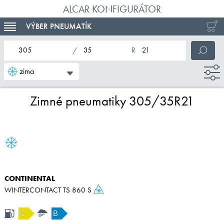
ALCAR KONFIGURÁTOR
VÝBER PNEUMATÍK
TOGGLE NAVIGATION
nominálna šírka pneumatiky
profil pneumatiky
nominálny priemer pneumatiky
zima
Zimné pneumatiky 305/35R21
CONTINENTAL
WINTERCONTACT TS 860 S
C
B