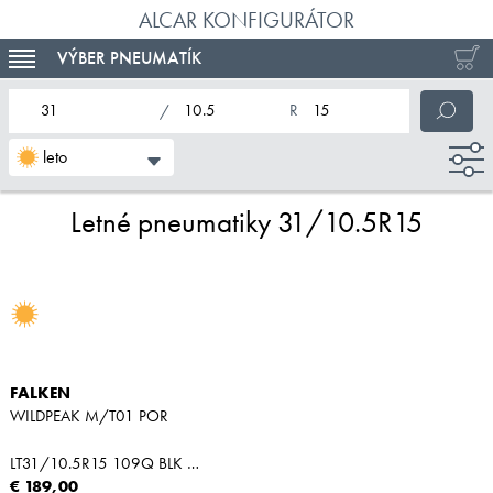
ALCAR KONFIGURÁTOR
VÝBER PNEUMATÍK
TOGGLE NAVIGATION
nominálna šírka pneumatiky
profil pneumatiky
nominálny priemer pneumatiky
leto
Letné pneumatiky 31/10.5R15
FALKEN
WILDPEAK M/T01 POR
LT31/10.5R15 109Q BLK M+S
€ 189,00