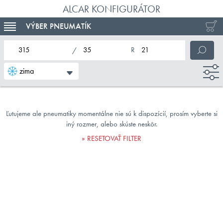
ALCAR KONFIGURÁTOR
VÝBER PNEUMATÍK
TOGGLE NAVIGATION
nominálna šírka pneumatiky
profil pneumatiky
nominálny priemer pneumatiky
zima
Ľutujeme ale pneumatiky momentálne nie sú k dispozícií, prosím vyberte si
iný rozmer, alebo skúste neskôr.
RESETOVAŤ FILTER