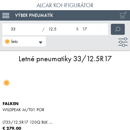
ALCAR KONFIGURÁTOR
VÝBER PNEUMATÍK
TOGGLE NAVIGATION
nominálna šírka pneumatiky
profil pneumatiky
nominálny priemer pneumatiky
leto
Letné pneumatiky 33/12.5R17
FALKEN
WILDPEAK M/T01 POR
LT33/12.5R17 120Q BLK M+S
€ 279,00